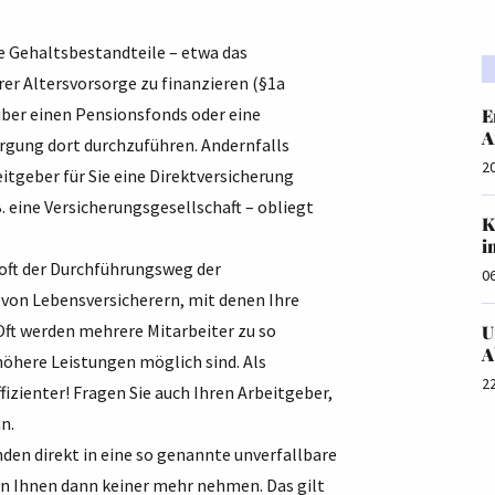
e Gehaltsbestandteile – etwa das
rer Altersvorsorge zu finanzieren (§1a
über einen Pensionsfonds oder eine
E
A
sorgung dort durchzuführen. Andernfalls
2
itgeber für Sie eine Direktversicherung
. eine Versicherungsgesellschaft – obliegt
K
i
 oft der Durchführungsweg der
0
e von Lebensversicherern, mit denen Ihre
 Oft werden mehrere Mitarbeiter zu so
U
A
here Leistungen möglich sind. Als
2
fizienter! Fragen Sie auch Ihren Arbeitgeber,
n.
n direkt in eine so genannte unverfallbare
n Ihnen dann keiner mehr nehmen. Das gilt