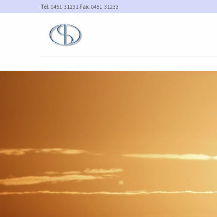
Tel.
0451-31231
Fax.
0451-31233