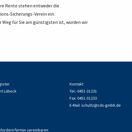
Ihre Rente stehen entweder die
ions-Sicherungs-Verein ein.
 Weg für Sie am günstigsten ist, würden wir
gister
Kontakt
ht Lübeck
Tel.: 0451-31231
Fax: 0451-31233
E-Mail:
schultz@cds-gmbh.de
nfordern
Termin vereinbaren