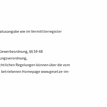
atusangabe wie im Vermittlerregister
 Gewerbeordnung, §§ 59-68
lungsverordnung,
chtlichen Regelungen können über die vom
mbH betriebenen Homepage
www.gesetze-im-