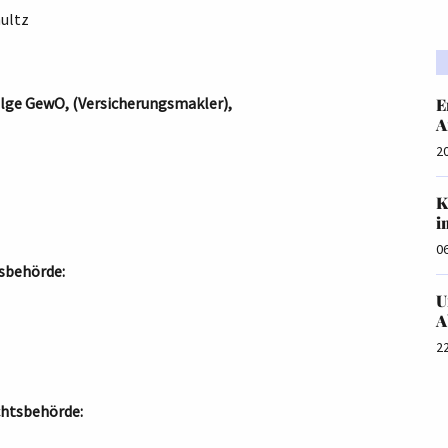
hultz
olge GewO, (Versicherungsmakler),
E
A
2
K
i
0
tsbehörde:
U
A
2
ichtsbehörde: