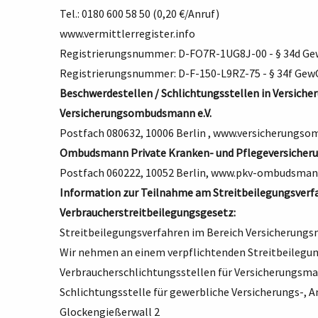
Tel.: 0180 600 58 50 (0,20 €/Anruf)
www.vermittlerregister.info
Registrierungsnummer: D-FO7R-1UG8J-00 - § 34d G
Registrierungsnummer: D-F-150-L9RZ-75 - § 34f Gew
Beschwerdestellen / Schlichtungsstellen in Versich
Versicherungsombudsmann
e.V.
Postfach 080632, 10006 Berlin ,
www.versicherungso
Ombudsmann Private Kranken- und Pflegeversicher
Postfach 060222, 10052 Berlin,
www.pkv-ombudsman
Information zur Teilnahme am Streitbeilegungsverf
Verbraucherstreitbeilegungsgesetz:
Streitbeilegungsverfahren im Bereich Versicherung
Wir nehmen an einem verpflichtenden Streitbeilegu
Verbraucherschlichtungsstellen für Versicherungsma
Schlichtungsstelle für gewerbliche Versicherungs-, 
Glockengießerwall 2