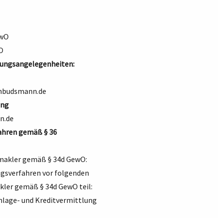
ewO
O
erungsangelegenheiten:
mbudsmann.de
ung
n.de
ahren gemäß § 36
smakler gemäß § 34d GewO:
ngsverfahren vor folgenden
kler gemäß § 34d GewO teil:
Anlage- und Kreditvermittlung