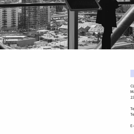
C
Ma
2
Te
Te
E-