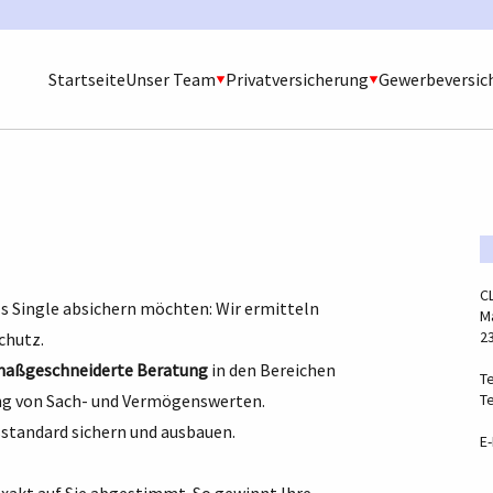
Startseite
Unser Team
Privatversicherung
Gewerbeversic
C
als Single absichern möchten: Wir ermitteln
Ma
2
chutz.
aßgeschneiderte Beratung
in den Bereichen
Te
ng von Sach- und Vermögenswerten.
Te
sstandard sichern und ausbauen.
E-