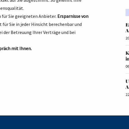
exakt auf Sie abgestimmt. So gewinnt Ihre
bensqualität.
 für Sie geeigneten Anbieter.
Ersparnisse von
 für Sie in jeder Hinsicht berechenbar und
E
A
 der Betreuung Ihrer Verträge und bei
2
präch mit Ihnen.
K
i
0
U
A
2