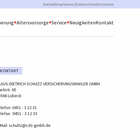
Sekundärmenü
Kontakt
Impressum/Datenschutz
Disclaimer
herung
Altersvorsorge
Service
Neuigkeiten
Kontakt
KONTAKT
LAUS-DIETRICH SCHULTZ VERSICHERUNGSMAKLER GMBH
rlistr. 65
3566 Lübeck
lefon: 0451 - 3 12 31
lefax: 0451 - 3 12 33
Mail:
schultz@cds-gmbh.de