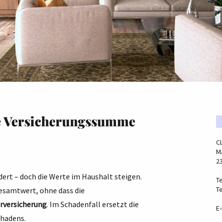
re Versicherungssumme
C
Ma
2
ert – doch die Werte im Haushalt steigen.
Te
Te
esamtwert, ohne dass die
rversicherung
. Im Schadenfall ersetzt die
E-
chadens.