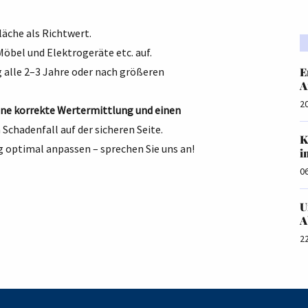
äche als Richtwert.
 Möbel und Elektrogeräte etc. auf.
ag alle 2–3 Jahre oder nach größeren
E
A
2
ine korrekte Wertermittlung und einen
m Schadenfall auf der sicheren Seite.
K
ng optimal anpassen – sprechen Sie uns an!
i
0
U
A
2